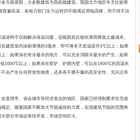
各方面原因，大多数建筑为高耗能建筑。我国北方地区冬天比较寒
全国普遍高温，各电力部门全力运转仍不能满足用电高峰，而不得不拉
温涂料不仅能解决保温问题，还能因其比较轻薄而降低土建成本。
只需在建筑室内涂刷薄薄的3毫米，即可将冬天室温提升3℃以上；如果
以上；如果涂在有冷凝水的地方，可以完全消除冷凝水的产生；如果
低1000℃以上；如果涂在窑炉、炉膛内壁，可以在1800℃的高温长
乎不会产生任何挥发性物质，还具有不燃不爆的高安全性、无闪点等
在直辖市、省会城市等经济发达的地区，国家已经强制要求住宅或
确规定。随着国家不断加大节能减排的力度，实现建筑节能的范围将
国大部分市场还有待开发，市场空间巨大。