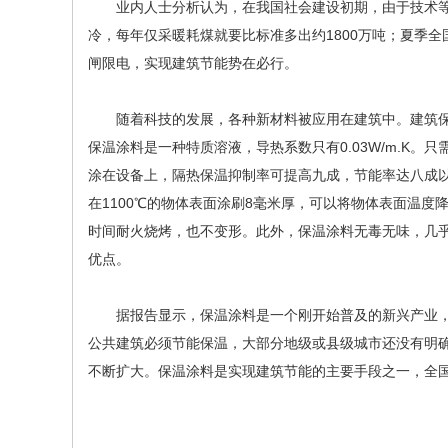
业内人士分析认为，在我国社会建设初期，由于技术等
冷，每年仅采暖耗煤就要比标准多出约1800万吨；夏季
闸限电，实现建筑节能势在必行。
随着科技的发展，各种新材料被应用在建筑中。建筑保
保温涂料是一种特质溶液，导热系数只有0.03W/m.K。
涂在设备上，隔热保温抑制率可提高九成，节能率达八成
在1100℃的物体表面涂刷8毫米厚，可以将物体表面温度降
时间耐火烧烤，也不变形。此外，保温涂料无毒无味，几
优点。
据报告显示，保温涂料是一个刚开始普及的新兴产业，
公共建筑必须节能保温，大部分地级或县级城市还没有明
不断扩大。保温涂料是实现建筑节能的主要手段之一，全